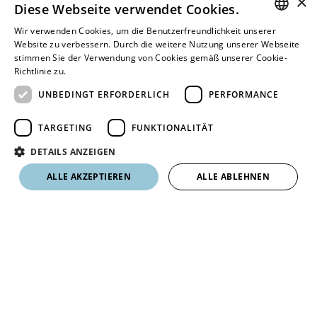
×
Diese Webseite verwendet Cookies.
Wir verwenden Cookies, um die Benutzerfreundlichkeit unserer
GERMAN
Website zu verbessern. Durch die weitere Nutzung unserer Webseite
stimmen Sie der Verwendung von Cookies gemäß unserer Cookie-
FRENCH
Richtlinie zu.
Weitere Informationen
UNBEDINGT ERFORDERLICH
PERFORMANCE
TARGETING
FUNKTIONALITÄT
DETAILS ANZEIGEN
ALLE AKZEPTIEREN
ALLE ABLEHNEN
© Cosmos Verlag AG & KOMUNIQUE GMBH
Französisch
Impressum
Datenschutz
AGBs